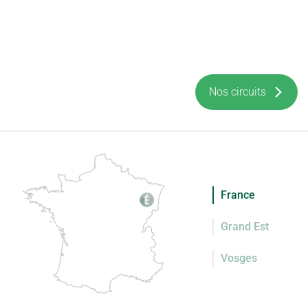
Nos circuits
France
Grand Est
Vosges