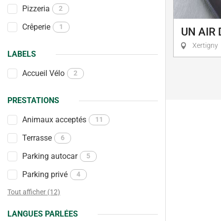
Pizzeria
2
Crêperie
1
UN AIR
Xertigny
LABELS
Accueil Vélo
2
PRESTATIONS
Animaux acceptés
11
Terrasse
6
Parking autocar
5
Parking privé
4
Tout afficher (12)
LANGUES PARLÉES