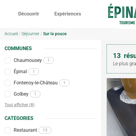
Découvrir
Expériences
Accueil
/
Séjourner
/
Sur le pouce
COMMUNES
13
résu
Chaumousey
1
Le plus gr
Épinal
1
Fontenoy-le-Château
1
Golbey
1
Tout afficher (8)
CATÉGORIES
Restaurant
13