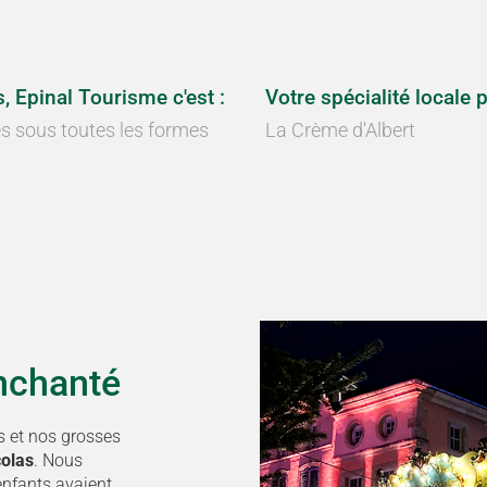
, Epinal Tourisme c'est :
Votre spécialité locale p
s sous toutes les formes
La Crème d'Albert
enchanté
s et nos grosses
colas
. Nous
enfants avaient