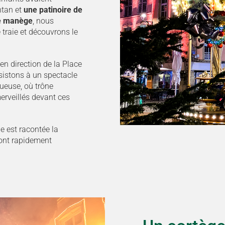
ntan et
une
patinoire de
e manège
, nous
traie et découvrons le
n direction de la Place
ssistons à un spectacle
tueuse, où trône
rveillés devant ces
e est racontée la
ont rapidement