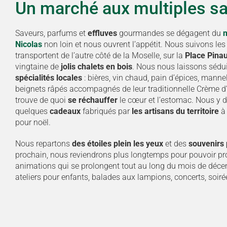
Un marché aux multiples s
Saveurs, parfums et
effluves
gourmandes se dégagent du
m
Nicolas
non loin et nous ouvrent l’appétit. Nous suivons le
transportent de l’autre côté de la Moselle, sur la
Place Pina
vingtaine de
jolis chalets en bois
. Nous nous laissons sédu
spécialités locales
: bières, vin chaud, pain d’épices, mann
beignets râpés accompagnés de leur traditionnelle Crème d
trouve de quoi
se réchauffer
le cœur et l’estomac. Nous y 
quelques
cadeaux
fabriqués par
les artisans du territoire
à 
pour noël.
Nous repartons
des étoiles plein les yeux
et des
souvenirs p
prochain, nous reviendrons plus longtemps pour pouvoir pr
animations qui se prolongent tout au long du mois de décem
ateliers pour enfants, balades aux lampions, concerts, soir