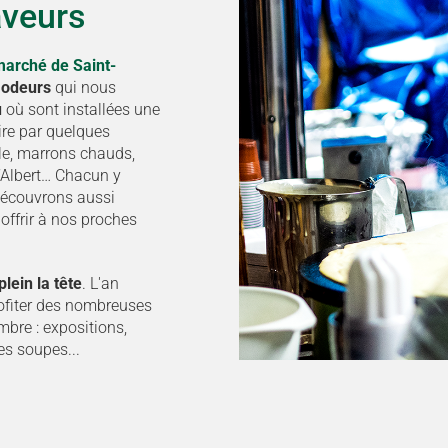
aveurs
arché de Saint-
s
odeurs
qui nous
u
où sont installées une
ire par quelques
ele, marrons chauds,
’Albert… Chacun y
découvrons aussi
offrir à nos proches
lein la tête
. L'an
ofiter des nombreuses
bre : expositions,
ées soupes...