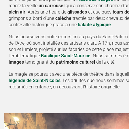
repéré la veille
un carrousel
qui a conservé son charme d’a
plein air
. Après une heure de
glissades
et quelques
tours d
grimpons à bord d’une
calèche
tractée par deux chevaux de 
centre-ville historique grâce à une
balade atypique
.
Nous poursuivons notre excursion au pays du Saint-Patron e
de l’Atre, où sont installés des artisans d’art. A 17h, nous a
son et lumière, projeté sur les façades de cette place majes
l’emblématique
Basilique Saint-Maurice
. Nous sommes éme
images
témoignant du
patrimoine culturel
de la cité.
La magie se poursuit avec une pièce de théâtre dans laquell
légende de Saint-Nicolas
. Les adultes que nous sommes s
retournés en enfance, en découvrant l’histoire originelle.