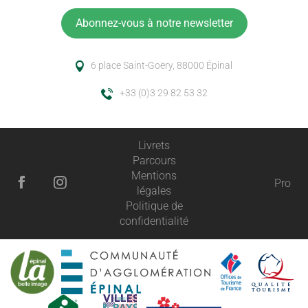
Abonnez-vous à notre newsletter
6 place Saint-Goëry, 88000 Épinal
+33 (0)3 29 82 53 32
Livrets
Parcours
Mentions
Pro
légales
Politique de
confidentialité