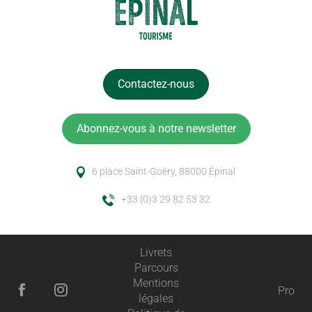
Contactez-nous
Abonnez-vous à notre newsletter
6 place Saint-Goëry, 88000 Épinal
+33 (0)3 29 82 53 32
Livrets
Parcours
Mentions
Pro
légales