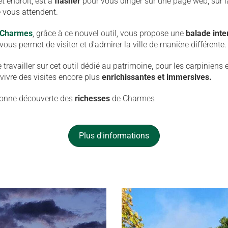
t endroit, est à
flasher
pour vous diriger sur une page web, sur 
 vous attendent.
e Charmes
, grâce à ce nouvel outil, vous propose une
balade inte
 vous permet de visiter et d'admirer la ville de manière différente.
travailler sur cet outil dédié au patrimoine, pour les carpiniens e
 vivre des visites encore plus
enrichissantes et immersives.
 bonne découverte des
richesses
de Charmes
Plus d'informations