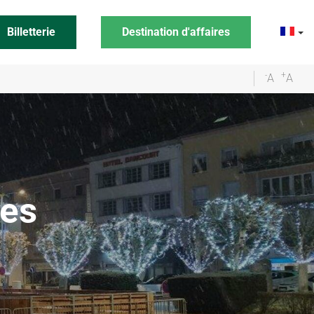
Billetterie
Destination d'affaires
-
+
A
A
mes