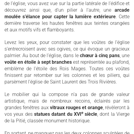
de l’église, vous avez vue sur la partie latérale de l’édifice et
découvrez ainsi que, d’un pilier à l’autre, une
arcade
moulée s’élance pour capter la lumière extérieure
. Cette
dernière traverse les hautes fenêtres aux teintes orangées
et aux motifs vifs et flamboyants.
Levez les yeux, pour constater que les voûtes de l’église
s’entrecroisent avec ses ogives, ce qui évoque un gracieux
palmier. Au bout de l’église, dans le
chœur à cinq pans
, une
voûte en étoile à sept branches
est représentée au plafond,
emblème de l’étoile des Rois Mages. Toutes ces voûtes
finissent par retomber sur les colonnes et les piliers, qui
parsèment l’église de Saint Laurent des Trois Rivières.
Le mobilier qui la compose n’a pas de grande valeur
artistique, mais de nombreux recoins, éclairés par les
grandes fenêtres aux
vitraux rouges et orange
, révèleront à
e
vos yeux des
statues datant du XVI
siècle
, dont la Vierge
de la Pitié, classée monument historique.
En sortant, ne manquez pas les deux colonnes sculptées de