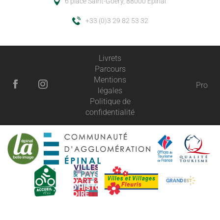
6 place Saint-Goëry, 88000 Épinal
+33 (0)3 29 82 53 32
Livrets
Parcours
Mentions
Pro
légales
Politique de
confidentialité