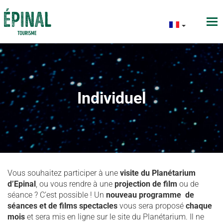
Individuel
Vous souhaitez participer à une
visite du Planétarium
d’Epinal
, ou vous rendre à une
projection de film
ou de
séance ? C’est possible ! Un
nouveau programme
de
séances et de films spectacles
vous sera proposé
chaque
mois
et sera mis en ligne sur le site du Planétarium. Il ne