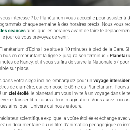
vous intéresse ? Le Planétarium vous accueille pour assister à 
programmés chaque semaine à des horaires précis. Nous vous 
des séances
ainsi que les horaires avant de faire le déplacemen
 le jour où vous prévoyez de venir.
e Planétarium d’Epinal se situe à 10 minutes à pied de la Gare. Si
n bus en empruntant la ligne 2 jusqu’à son terminus «
Planétar
inutes de Nancy, et il vous suffira de suivre la Nationale 57 pour
ible sur place.
s dans votre siège incliné, embarquez pour un
voyage intersidér
ètres de diamètre, qui compose le dôme du Planétarium. Pourvu 
ué un
ciel étoilé
, le planétarium vous invite à un voyage dans le t
êver et laisser libre cours à leur imagination. Vous aurez l’occas
s ainsi que l’Univers qui nous entoure.
édiateur scientifique explique la voûte étoilée et échange avec 
ez un documentaire ou un film d’animation pédagogique en imme