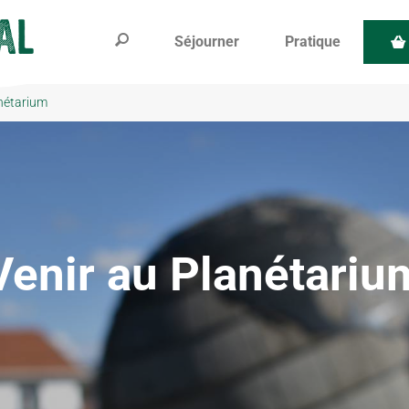
Séjourner
Pratique
nétarium
Venir au Planétariu