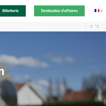
Billetterie
Destination d'affaires
-
+
A
A
m