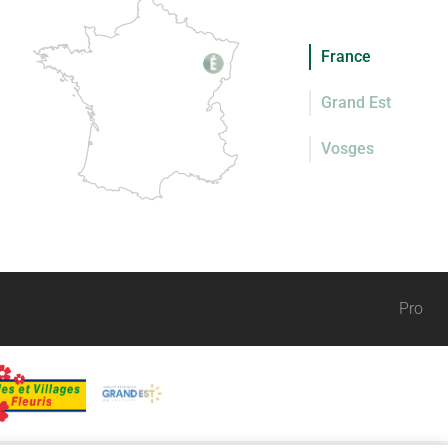
France
Grand Est
Vosges
Pro