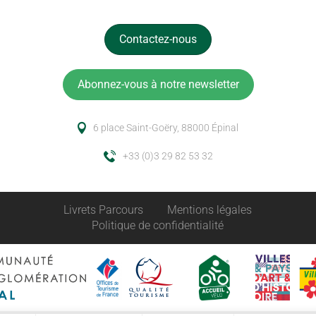
Contactez-nous
Abonnez-vous à notre newsletter
6 place Saint-Goëry, 88000 Épinal
+33 (0)3 29 82 53 32
Livrets Parcours
Mentions légales
Politique de confidentialité