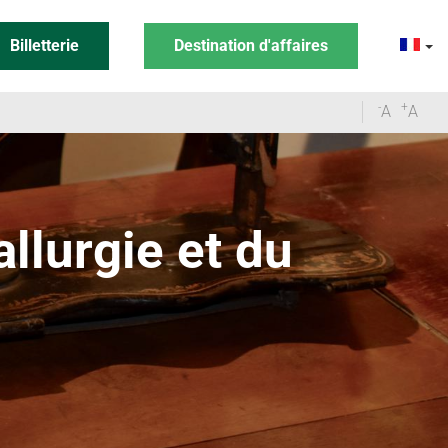
Billetterie
Destination d'affaires
-
+
A
A
llurgie et du