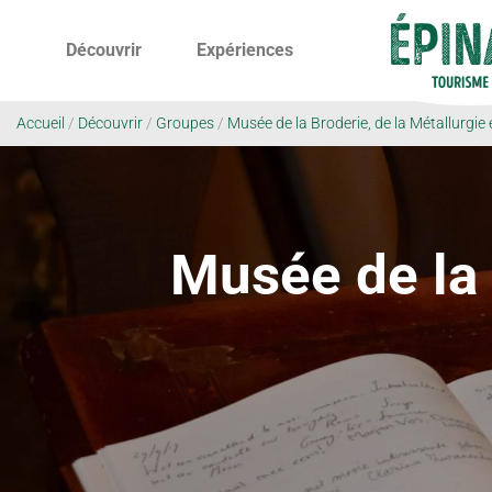
Découvrir
Expériences
Accueil
/
Découvrir
/
Groupes
/
Musée de la Broderie, de la Métallurgie
Musée de la 