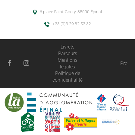
6 place Saint-Goëry, 88000 Épinal
+33 (0)3 29 82 53 32
Livrets
Parcours
Mentions
Pro
légales
Politique de
confidentialité