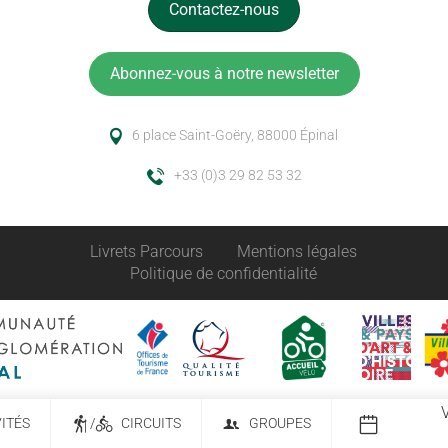
Contactez-nous
Abonnez-vous à notre newsletter
6 place Saint-Goëry, 88000 Épinal
+33 (0)3 29 82 53 32
Livrets Parcours
Mentions légales
Politique de confidentialité
VITÉS
/
CIRCUITS
GROUPES