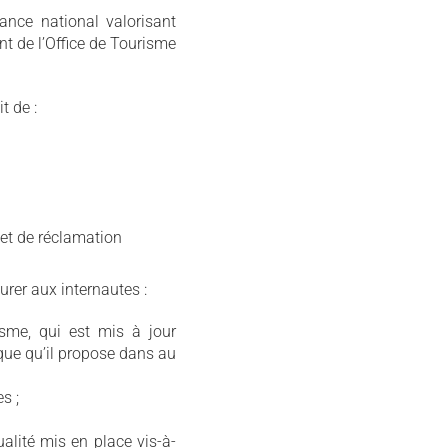
ance national valorisant
ent de l’Office de Tourisme
t de :
 et de réclamation
urer aux internautes :
isme, qui est mis à jour
que qu’il propose dans au
s ;
lité mis en place vis-à-