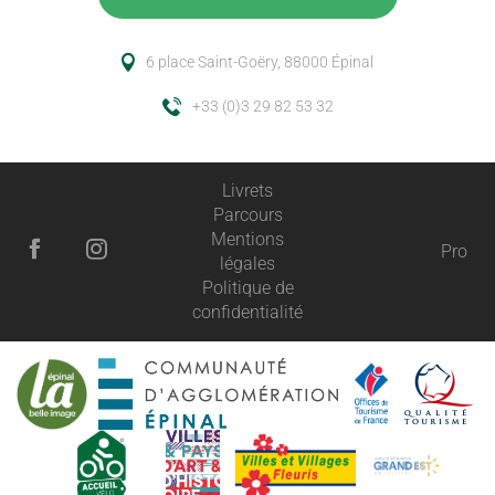
6 place Saint-Goëry, 88000 Épinal
+33 (0)3 29 82 53 32
Livrets
Parcours
Mentions
Pro
légales
Politique de
confidentialité