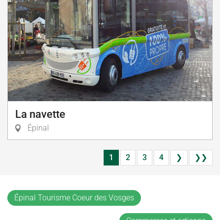
La navette
Épinal
1
2
3
4
❯
❯❯
Épinal Tourisme Coeur des Vosges