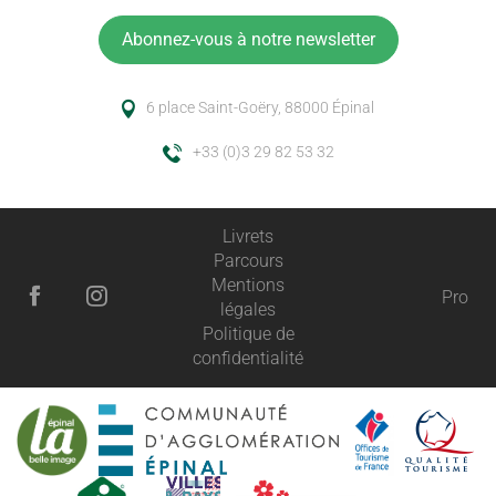
Abonnez-vous à notre newsletter
6 place Saint-Goëry, 88000 Épinal
+33 (0)3 29 82 53 32
Livrets
Parcours
Mentions
Pro
légales
Politique de
confidentialité