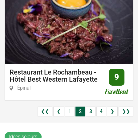
Restaurant Le Rochambeau -
9
Hôtel Best Western Lafayette
Épinal
Excellent
❮❮
❮
1
2
3
4
❯
❯❯
Idées séjours