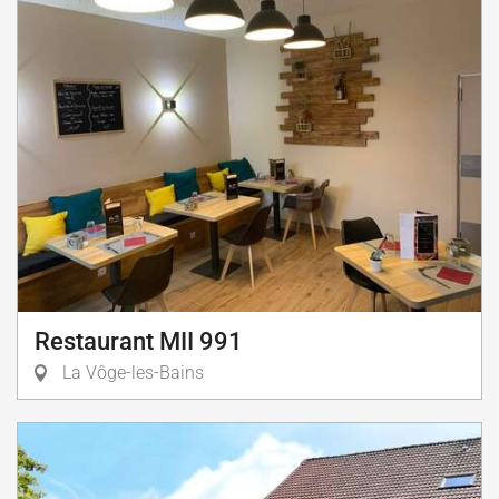
Restaurant MII 991
La Vôge-les-Bains