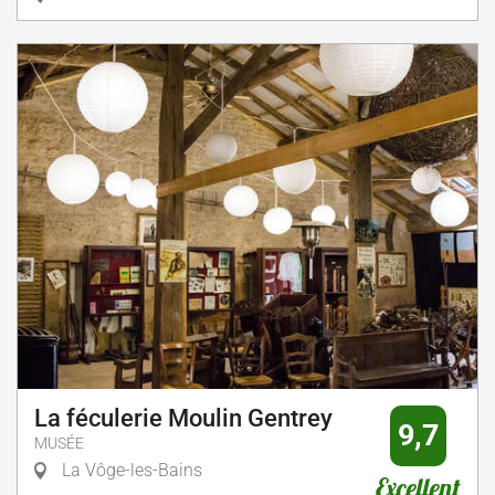
La féculerie Moulin Gentrey
9,7
MUSÉE
La Vôge-les-Bains
Excellent