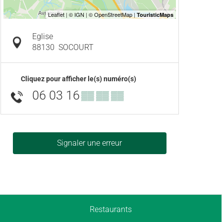
Eglise
88130
SOCOURT
Cliquez pour afficher le(s) numéro(s)
06 03 16
▒▒ ▒▒ ▒▒
Signaler une erreur
Restaurants