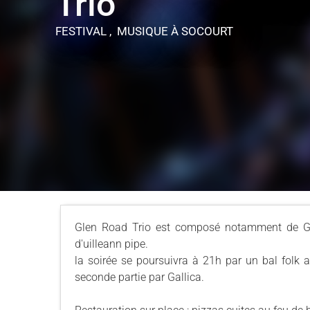
Trio"
FESTIVAL , MUSIQUE
À SOCOURT
Glen Road Trio est composé notamment de Gaë
d'uilleann pipe.
la soirée se poursuivra à 21h par un bal folk 
seconde partie par Gallica.