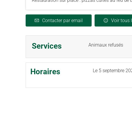
Restauration sur place : pizzas cuites au feu de b
Contacter par email
Voir tous 
Services
Animaux refusés
Horaires
Le
5 septembre 20