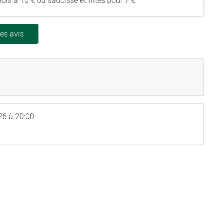
ois à 10 € ou saucisse et frites pour 7 €
les avis
26
à 20:00