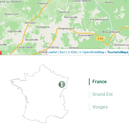
Leaflet
|
Esri
|
© IGN
|
© OpenStreetMap
|
TouristicMaps
France
Grand Est
Vosges