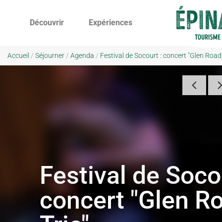
Découvrir
Expériences
Accueil
/
Séjourner
/
Agenda
/
Festival de Socourt : concert "Glen Road 
Festival de Soco
concert "Glen R