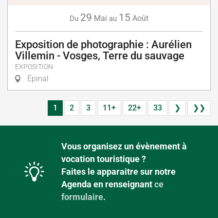
29
15
Mai
Août
Du
au
Exposition de photographie : Aurélien
Villemin - Vosges, Terre du sauvage
EXPOSITION
Épinal
1
2
3
11+
22+
33
❯
❯❯
Vous organisez un évènement à
vocation touristique ?
Faites le apparaitre sur notre
Agenda en renseignant
ce
formulaire
.