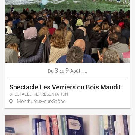
3
9
Août
,
...
Du
au
Spectacle Les Verriers du Bois Maudit
SPECTACLE, REPRÉSENTATION
Monthureux-sur-Saône