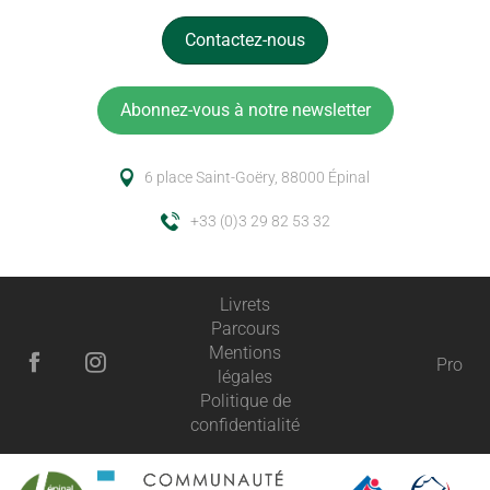
Contactez-nous
Abonnez-vous à notre newsletter
6 place Saint-Goëry, 88000 Épinal
+33 (0)3 29 82 53 32
Livrets
Parcours
Mentions
Pro
légales
Politique de
confidentialité