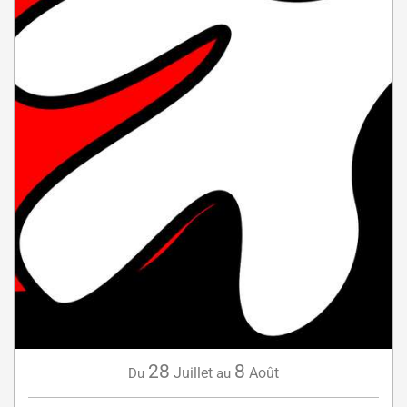
28
8
Juillet
Août
Du
au