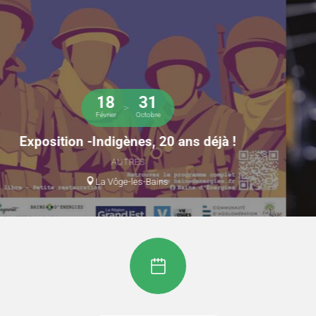
8
31
>
Juillet
Août
Festival Epinal bouge l'été
FESTIVAL
Épinal