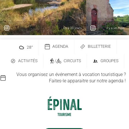
il y a 20 jours
il y a un mois
AGENDA
BILLETTERIE
28
°
ACTIVITÉS
/
CIRCUITS
GROUPES
Vous organisez un événement à vocation touristique ?
Faites-le apparaitre sur notre agenda !