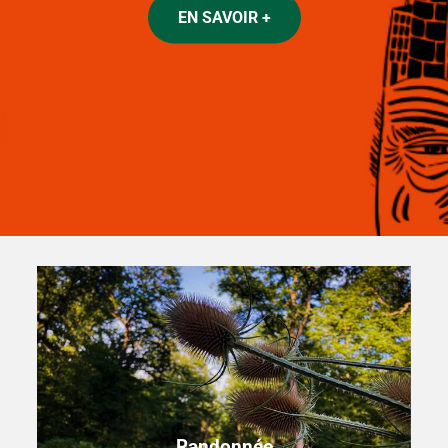
EN SAVOIR +
EN SAVOIR +
Randonnée