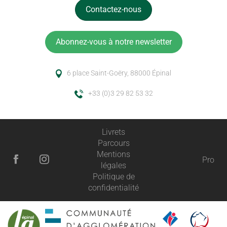
Contactez-nous
Abonnez-vous à notre newsletter
6 place Saint-Goëry, 88000 Épinal
+33 (0)3 29 82 53 32
Livrets
Parcours
Mentions
Pro
légales
Politique de
confidentialité