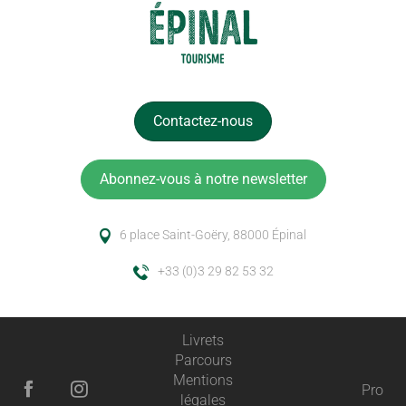
Contactez-nous
Abonnez-vous à notre newsletter
6 place Saint-Goëry, 88000 Épinal
+33 (0)3 29 82 53 32
Livrets
Parcours
Mentions
Pro
légales