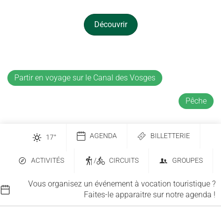
Découvrir
Partir en voyage sur le Canal des Vosges
Pêche
AGENDA
BILLETTERIE
17
°
ACTIVITÉS
/
CIRCUITS
GROUPES
Vous organisez un événement à vocation touristique ?
Faites-le apparaitre sur notre agenda !