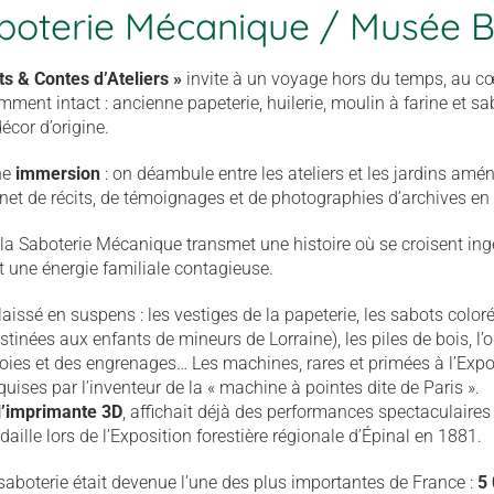
boterie Mécanique / Musée 
ts & Contes d’Ateliers »
invite à un voyage hors du temps, au cœu
amment intact : ancienne papeterie, huilerie, moulin à farine et 
écor d’origine.
ne
immersion
: on déambule entre les ateliers et les jardins amé
arnet de récits, de témoignages et de photographies d’archives en
la Saboterie Mécanique transmet une histoire où se croisent ingén
 une énergie familiale contagieuse.
 laissé en suspens : les vestiges de la papeterie, les sabots color
inées aux enfants de mineurs de Lorraine), les piles de bois, l’o
rroies et des engrenages… Les machines, rares et primées à l’Expo
quises par l’inventeur de la « machine à pointes dite de Paris ».
l’imprimante 3D
, affichait déjà des performances spectaculaires 
aille lors de l’Exposition forestière régionale d’Épinal en 1881.
a saboterie était devenue l’une des plus importantes de France :
5 