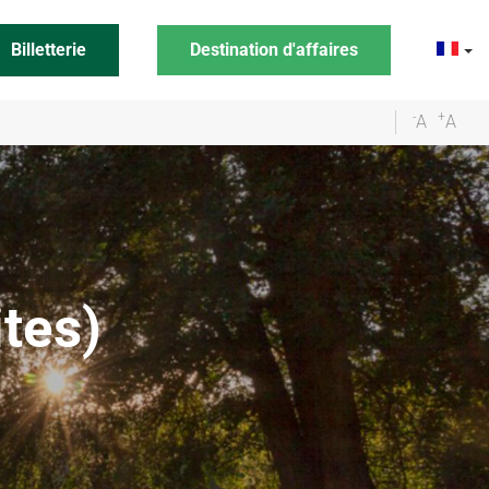
Billetterie
Destination d'affaires
-
+
A
A
tes)