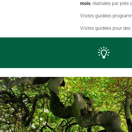
mois
, réalisées par près 
Visites guidées program
Visites guidées pour de