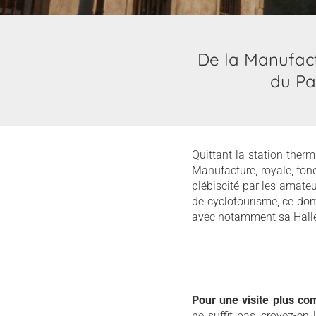
De la Manufact
du Pa
Quittant la station therm
Manufacture, royale, fond
plébiscité par les amate
de cyclotourisme, ce dom
avec notamment sa Halle
Pour une visite plus co
ne suffit pas, croyez-en 