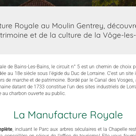
ure Royale au Moulin Gentrey, découvre
trimoine et de la culture de la Vôge-les-
ale de Bains-Les-Bains, le circuit n° 5 est un chemin de choix 
ée au 18e siècle sous l’égide du Duc de Lorraine. C’est un site i
urs de marche et de patrimoine. Bordé par le Canal des Vosges, a
aine datant de 1733 constitue l’un des sites industriels de Lorr
 au charbon ouverte au public.
La Manufacture Royale
mplète
, incluant le Parc aux arbres séculaires et la Chapelle r
la conseillère en séjour de l’office de tourisme ! Elle vous fourn