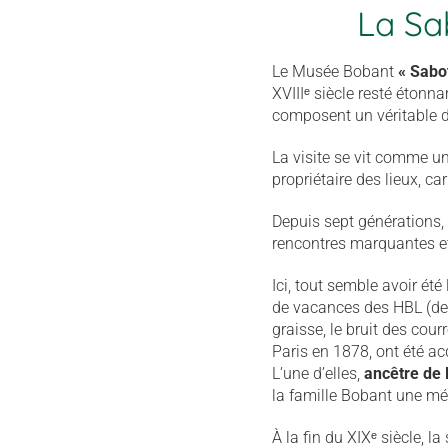
La Sa
Le Musée Bobant
« Sabo
XVIIIᵉ siècle resté étonn
composent un véritable d
La visite se vit comme u
propriétaire des lieux, c
Depuis sept générations, 
rencontres marquantes et
Ici, tout semble avoir été
de vacances des HBL (dest
graisse, le bruit des cou
Paris en 1878, ont été ac
L’une d’elles,
ancêtre de 
la famille Bobant une méd
À la fin du XIXᵉ siècle, l