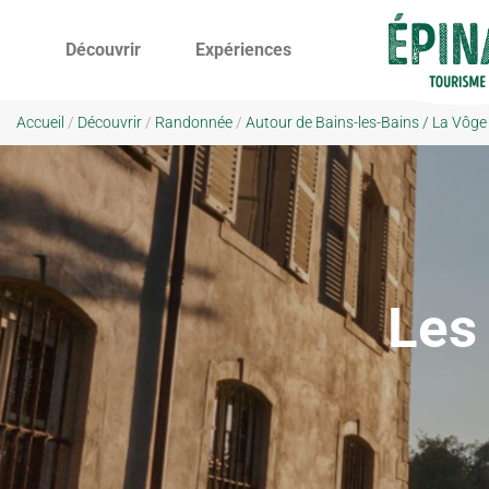
Découvrir
Expériences
Accueil
/
Découvrir
/
Randonnée
/
Autour de Bains-les-Bains / La Vôge
Les