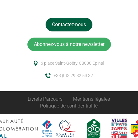
Contactez-nous
Abonnez-vous à notre newsletter
6 place Saint-Goëry, 88000 Épinal
+33 (0)3 29 82 53 32
Livrets Parcours
Mentions légales
Politique de confidentialité