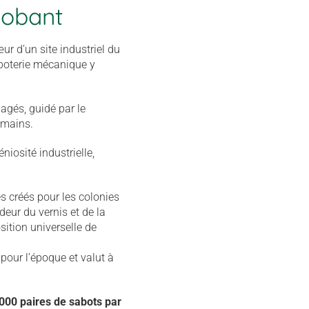
Bobant
r d’un site industriel du
saboterie mécanique y
nagés, guidé par le
 mains.
iosité industrielle,
és créés pour les colonies
deur du vernis et de la
sition universelle de
pour l’époque et valut à
000 paires de sabots par