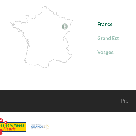
France
Grand Est
Vosges
Pro