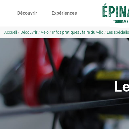
Découvrir
Expériences
Accueil
/
Découvrir
/
Vélo
/
Infos pratiques : faire du vélo
/
Les spéciali
Le