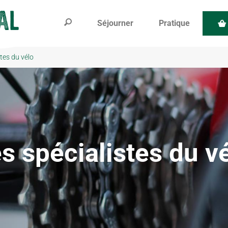
Séjourner
Pratique
stes du vélo
s spécialistes du v