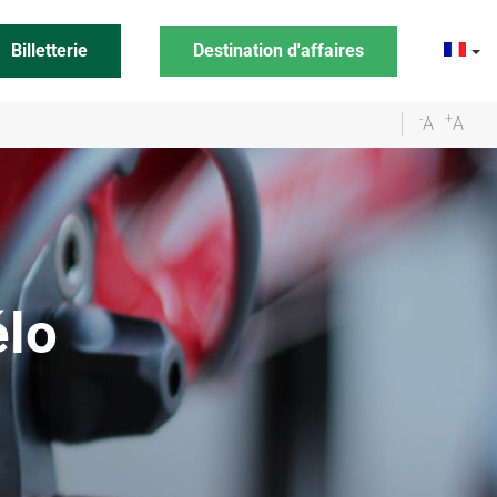
Billetterie
Destination d'affaires
-
+
A
A
élo