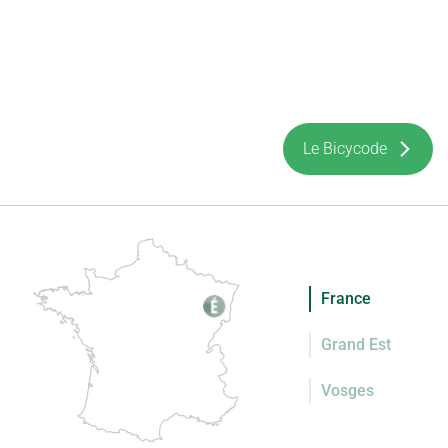
Le Bicycode
France
Grand Est
Vosges