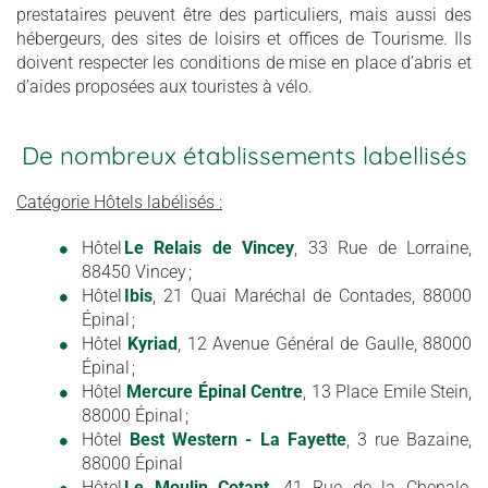
prestataires peuvent être des particuliers, mais aussi des
hébergeurs, des sites de loisirs et offices de Tourisme. Ils
doivent respecter les conditions de mise en place d’abris et
d’aides proposées aux touristes à vélo.
De nombreux établissements labellisés
Catégorie Hôtels labélisés :
Hôtel
Le Relais de Vincey
, 33 Rue de Lorraine,
88450 Vincey ;
Hôtel
Ibis
, 21 Quai Maréchal de Contades, 88000
Épinal ;
Hôtel
Kyriad
, 12 Avenue Général de Gaulle, 88000
Épinal ;
Hôtel
Mercure Épinal Centre
, 13 Place Emile Stein,
88000 Épinal ;
Hôtel
Best Western - La Fayette
, 3 rue Bazaine,
88000 Épinal
​Hôtel
Le Moulin Cotant
, 41 Rue de la Chenale,