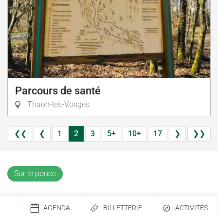
Parcours de santé
Thaon-les-Vosges
❮❮
❮
1
2
3
5+
10+
17
❯
❯❯
Sur le pouce
AGENDA
BILLETTERIE
ACTIVITÉS